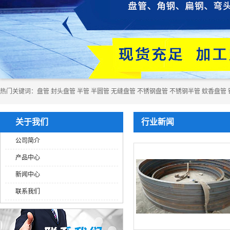
热门关键词：
​​​​​盘管
封头盘管
半管
半圆管
无缝盘管
不锈钢盘管
不锈钢半管
蚊香盘管
关于我们
行业新闻
公司简介
产品中心
新闻中心
联系我们