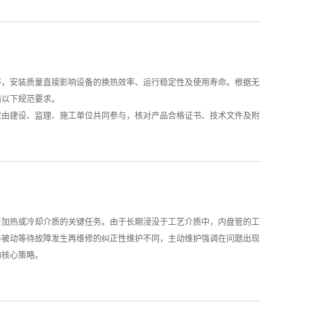
管应对突发情况的底气，正来源于设计的前瞻性、操作的规范性与维护的
5000PSI的高压环境下稳定工作。这意味着石油开采等场景中，盘管连接点
，方能让这套热力心脏在风雨中从容跳动。
跃。碳钢虽有强度与成本优势，但耐腐蚀性不足限制了其在化工等苛刻工
而生。它以碳钢为骨架保证机械强度，内衬PE、PP、PTFE等耐腐蚀
此外，在锅炉余热回收的实际改造案例中，采用碳钢盘管式热交换器可将
34-49公秉，直接创造了可观的经济效益。
序，安装质量直接影响设备的换热效率、运行稳定性及使用寿命。根据无
碳钢盘管正在突破传统角色，以更高的可靠性与更广的环境适应性，成为
循以下规范要求。
应由建设、监理、施工单位共同参与，核对产品合格证书、技术文件及附
伤或变形。对于风机盘管机组，安装前须进行单机三速试运转和水压试验
至3分钟无渗漏为合格。施工现场应具备安装条件：建筑外围结构已完工，
定位放线，预留管口的标高、坐标符合设计要求。盘管吊装须采用独立的
吊筋通常使用φ8全螺纹圆钢制作，配合平垫圈、弹簧垫圈和螺母进行紧
理坡度。对于风机盘管，水盘与支架的夹角不应小于5度，以保证冷凝
着加热或冷却介质的关键任务。由于长期浸没于工艺介质中，内盘管的工
轮，检查有无摩擦声或卡阻现象。盘管与水管之间的连接应采用柔性连接
与被动等待故障发生再维修的纠正性维护不同，主动维护强调在问题出现
或紫铜管，紧固时须用扳手固定管身，防止管道扭曲或开裂。凝结水管则
的核心策略。
用喉箍紧固。
加热/冷却介质与工艺物料直接混合——若是蒸汽进入反应釜可能引发
。更棘手的是，内盘管深埋于容器内部，一旦发生泄漏，维修需要排空物
险。主动维护的核心价值在于通过规律性的检查与保养，将故障消灭在萌