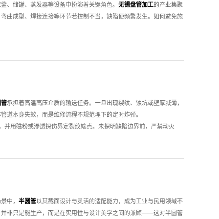
应釜、储罐、蒸发器等设备中扮演着关键角色。
无锡盘管加工
的产业集聚
，弯曲成型、焊接连接等环节若控制不当，缺陷便频繁发生。如何避免施
须核验每批次材料的化学成分与力学性能证书，并通过光谱分析确认材质达
确保同一截面壁厚差不过标，避免因材质不符导致成品在使用中出现腐蚀
无法补救。盘管弯曲时需控制弯曲角度与曲率半径，避免过度弯曲导致管
后的壁厚减薄率不应过原始壁厚的15%，椭圆度不宜过8%。对于铜、铝
止管内褶皱或截面变形。弯曲精度若失控，安装适配性与承压能力便双双
确保焊材与母材严格匹配，采用氩弧焊等工艺，焊前清洁坡口、焊中控制
圆管
承担着高温高压介质的输送任务。一旦出现裂纹、蚀坑或壁厚减薄，
等缺陷。对于不锈钢盘管，成型后需进行固溶处理或光亮退火，以消加工
非管道本身失效，而是维修流程不规范埋下的定时炸弹。
过关，整根盘管便成了随时可能泄漏的定时炸弹。 须对盘管进行耐压
布图，并用磁粉或渗透探伤界定裂纹端点。未探明缺陷边界前，严禁动火
漏与形变隐患。焊缝区域应优先采用着色渗透检测或超声波探伤，排查表
速扩展。缺陷除后，坡口角度、钝边厚度及圆角半径须严格按焊接工艺规
曲弧度、圈径间距及总长等参数，确保与设计要求契合。
.3μm，钝边保持在1-1.5mm，且内外壁错边量不过壁厚的10%。坡口
的严格把控之上。从原材料入场、弯曲成型、焊接连接到成品检测，每一
处理。每道焊道完成后用红外测温仪确认温度区间，并用焊缝检验尺测量
。
环境下施焊，否则须搭设防风棚并预热母材至100℃以上。我们使用热电偶
1小时/25mm计算。热处理曲线须打印存档——没有记录的热处理等于
场景中，
半圆管
以其截面设计与灵活的适配能力，成为工业与民用领域不
入多0.5kJ/cm，热处理保温少15分钟，看似微不足道，但在20MPa
，并非只是能生产，而是在实用性与设计美学之间的兼顾——这对半圆管