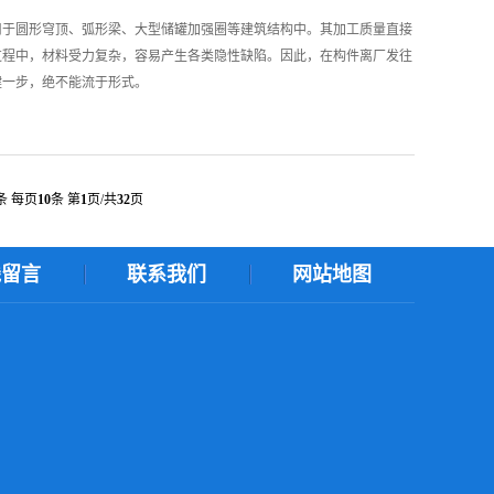
用于圆形穹顶、弧形梁、大型储罐加强圈等建筑结构中。其加工质量直接
过程中，材料受力复杂，容易产生各类隐性缺陷。因此，在构件离厂发往
键一步，绝不能流于形式。
排查时需使用经过校准的钢卷尺、样板尺或全站仪进行复测。对于大直径
设计图纸吻合。特别要注意前后端部的直线段长度是否符合要求——端部
期延误。对比设计图纸，记录每一根构件的实际弧长与弦长，偏差控制在
行预拼装检查，确认接口匹配。槽钢在弯圆过程中，受外力作用易发生截
条 每页
10
条 第
1
页/共
32
页
局部失稳起皱、截面高度变化等。这些畸变虽不影响圆弧形状，但会显著
中。使用卡尺或模板检查截面形状，确保翼缘垂直度、腹板平直度符合规
；对于严重畸变或起皱的构件，应判定为不合格，不得出厂。槽钢冷弯加
线留言
联系我们
网站地图
足或弯曲半径过小，外侧翼缘根部可能产生微裂纹。这些裂纹极细，肉眼
采用磁粉探伤或着色渗透探伤，重点检查弯曲段外侧翼缘及弯弧起始点。
无内部缺陷。
工质量的确认，也是对施工现场负责的表现。通过尺寸复测、截面检查、
隐患消在出厂之前，为工程顺利安装和长期奠定坚实基础。