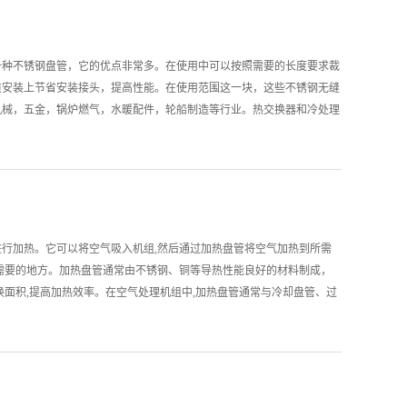
。一次主动维护的成本，通常远低于一次紧急抢修支出的十分之一。定期
在不破坏盘管的情况下，测量管壁剩余厚度。建议每6-12个月对盘管弯
，与原始壁厚对比，计算腐蚀速率。当剩余壁厚低于设计允许值时，应列
一种不锈钢盘管，它的优点非常多。在使用中可以按照需要的长度要求裁
于易结垢的介质如冷却水、反应液，垢层会降低传热系数、增加流动阻
道安装上节省安装接头，提高性能。在使用范围这一块，这些不锈钢无缝
适用于硬垢，化学清洗酸洗或碱洗适用于软垢或油污。清洗周期应根据介
机械，五金，锅炉燃气，水暖配件，轮船制造等行业。热交换器和冷处理
一般工况，每年一次。密封性与焊缝检查不可忽视。对于夹套式内盘
提供不锈钢无缝盘管。在保养这一块，我们先假如不锈钢表面有灰尘或者
气，保压观察压力下降情况。焊缝区域应优先采用着色渗透检测或磁粉检
把他除，不锈钢无缝盘管表面的油脂，我们可以用柔软的布擦干净，以后
式。在使用中不锈钢无缝盘管可以按照需要的长度要求裁剪，折弯，减少
钢无缝盘管能够节省安装接头，提高性能。不锈钢无缝盘管应用范围主要
械，五金，锅炉燃气，水暖配件，轮船制造等行业。热交换器和冷处理的
供不锈钢无缝盘管。不锈钢无缝盘管是能够代替铜，解掉空气源热泵热水
行加热。它可以将空气吸入机组,然后通过加热盘管将空气加热到所需
国内已有十多家企业放弃铜管采用不锈钢无缝盘管，并取得良好的效果。
需要的地方。加热盘管通常由不锈钢、铜等导热性能良好的材料制成，
击腐蚀、耐氨腐蚀。抗结垢、不容易沾污、耐氧化腐蚀，使用寿命长、减
换面积,提高加热效率。在空气处理机组中,加热盘管通常与冷却盘管、过
接换管，可靠。管壁均匀、壁厚只有铜管的50-70%。它的综合价格是便
湿度、清洁度等参数的调节和控制。加热盘管在空气处理机组中的应用
换热器使得整机成本低、性能稳定、故障率低、售后少，使用寿命长，也
系统中都可以看到它的身影。同时，它也是设备、食品加工设备等许多
哦！