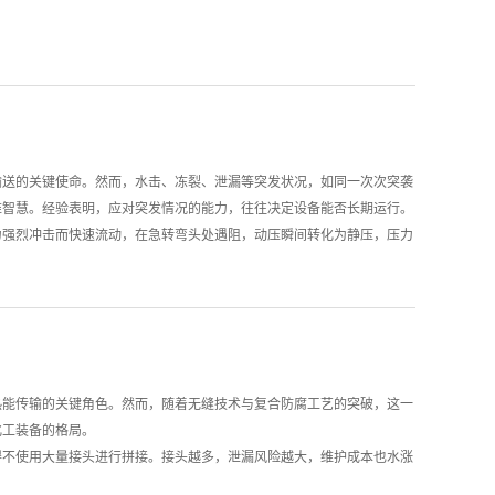
本，而是规避一次返工+停产损失的经济手段。管中窥豹，细节见真
的工况特征，完成材质、规格与工艺的定制化匹配。在化工设备中，半圆
耐热、耐腐蚀与换热三重需求，不锈钢材质成为主流选择，壁厚与直径需
域，半圆管则需兼顾结构支撑与视觉呈现，彩色涂层钢板或铝合金因其可
重与造型需求确定。正是这种因场景而变的定制思维，构成了半圆管厂家
工艺将圆管压制为半圆弧截面，过程中需控制辊轮模具的弧度匹配与进给
，分段低速压制可降低局部应力集中；对于大批量标准化产品，连续辊压
输送的关键使命。然而，水击、冻裂、泄漏等突发状况，如同一次次突袭
弧焊与激光焊能够满足高精度要求，但需同步做好焊缝打磨与渗漏检测，
维智慧。经验表明，应对突发情况的能力，往往决定设备能否长期运行。
后，都是质量与成本之间的反复权衡。通过线条的流畅性设计、色彩的搭
力强烈冲击而快速流动，在急转弯头处遇阻，动压瞬间转化为静压，压力
保持结构功能的同时提升视觉吸引力。尤为关键的是，美学元素的引入绝
管变形甚至内漏失效。中原油田某渣油罐加热盘管曾因此先后两次内漏，
影响清洁便捷性或增加操作难度，这在食品等对卫生等级要求严苛的行业
初始蒸汽流量；盘管排水坡度不小于5‰，每组盘管设独立疏水阀；启
再启用疏水阀正常排水。当低温新风直接吹过盘管表面时，管内水流可能
以凸显——对齐场景需求、优化工艺成本结构、融合美学与实用，交付的
。防冻设计的关键在于：优化热水循环系统，采用板式换热器隔离低温新
方案。
法，防止急剧膨胀造成连接处泄漏。研究表明，加热盘管断面温度分布不
可化解风险。应急处理须遵循立即停炉、保持循环泵运行、严禁带压补焊
热能传输的关键角色。然而，随着无缝技术与复合防腐工艺的突破，这一
持循环泵继续运行以带走高温热量，防止过热变形扩大事故；待系统降至
化工装备的格局。
器，则应严防疏水器堵塞导致冷凝水无法排出——此时加热量无法满足要
得不使用大量接头进行拼接。接头越多，泄漏风险越大，维护成本也水涨
化工等场景。如今，技术突破带来了根本性变革。企业已成功研制出单根