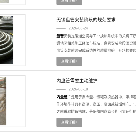
查看详细+
从水击防控到防冻设计，再到泄漏应急，加热盘
长度4000米的无缝盘管，可在**300℃高温及1
常态化。唯有将每一次突发考验视为改进的契机
大幅减少，系统密封性与运行可靠性实现质的飞
况中的应用。通过技术创新，碳钢衬塑复合盘管应运
无锡盘管安装阶段的规范要求
材料抵御酸碱侵蚀，实现了强度与防腐的统一。
2026-06-24
排烟温度降低30-40℃，单台锅炉年节省燃油可达
盘管
安装是暖通空调与工业换热系统中的关键工
从无缝技术的一管到底到复合工艺的防腐蜕变，
锡地区相关施工经验与标准，盘管安装阶段须遵
支撑装备与绿色节能的关键力量。
盘管安装前须完成系统性的质量检验。开箱检查
件是否齐全，检查盘管外观有无裂纹、锈蚀、划
查看详细+
——试验压力为系统工作压力的1.5倍，稳压2
作业面具备水源、电源，安装位置已按设计图纸
支、吊架系统，严禁以管道或其他设备作为支撑。
内盘管需要主动维护
固，确保吊装牢固、位置准确。
2026-06-18
吊装时应调整吊杆螺母，使盘管保持水平或设有合
内盘管
广泛用于反应釜、储罐及换热器中，承担
水能够顺利流出。吊装完成后应轻轻转动风机叶
作环境往往具有高温、高压、腐蚀或结垢倾向。
方式。供回水管与机组连接应使用不锈钢波纹管
之前采取防备措施，是保障内盘管长期可靠运行
采用透明胶管软性连接，长度不宜过300mm，并
内盘管的失效后果往往非常严重。盘管破裂会导致
查看详细+
压力骤升，若是冷却水泄漏则可能污染整批产品
料、开罐作业，不仅耗时长，还可能涉及动火风