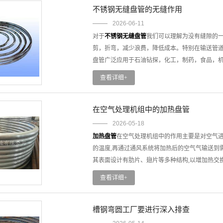
芽状态，避免突发性失效带来的风险和生产损失
不锈钢无缝盘管的无缝作用
壁厚检测是内盘管监测的选择手段。声波测厚仪可
2026-06-11
头、焊缝及介质流向改变处等重点部位进行测厚
对于
不锈钢无缝盘管
我们可以理解为没有缝隙的
入更换计划。清洗垢是维持换热效率的关键。对
剪，折弯，减少浪费，降低成本。特别在输送管
力，甚至引发电化学腐蚀。物理清洗高压水射流
盘管广泛应用于石油钻探，化工，制药，食品，
质特性确定——结垢倾向严重的，每3个月一次；
的化学工业，输气管道，我们可以根据客人要求
查看详细+
管，应定期进行密性试验——充入压缩空气或氮
是比较轻易除掉的污垢的时候，我们可以用肥皂
测，排查表面裂纹。
用中性的洗涤剂进行洗涤。这就是一种保养的方
浪费，降低成本。特别在输送管道安装上，不锈
在空气处理机组中的加热盘管
是广泛应用于石油钻探，化工，制药，食品，机
2026-05-18
化学工业，输气管道，我们可以根据客人要求提
加热盘管
在空气处理机组中的作用主要是对空气进
器由于铜管受腐蚀引起寿命短的致命问题。现在
的温度,再通过通风系统将加热后的空气气输送到
而不锈钢无缝盘管的优势在于。耐温蒸汽、抗冲
其表面设计有肋片、翅片等多种结构,以增加热交
少维修保养时间，节省费用。装管工艺性好、可直
滤器等其他设备一起使用,以实现对空气的温度、
查看详细+
宜于铜盘管的。并且在使用不锈钢无缝盘管作为
非常广泛，例如在商业、I业、家庭等场所的空调
希望广大朋友来咨询我们的这款不锈钢无缝盘管
专业领域中不可或缺的组件之一。
槽钢弯圆工厂要进行深入排查