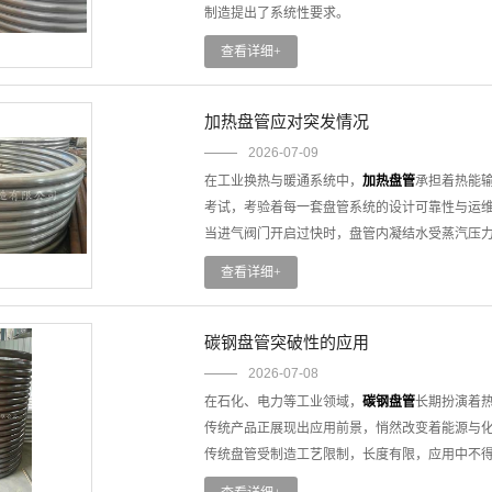
压力下，这些误差会被放大。严格流程不是增加成
制造提出了系统性要求。
章。
半圆管厂家的核心挑战在于，如何根据不同场景
查看详细+
管常作为反应釜盘管或夹套组件，需要同时满足
根据传热效率与承压要求计算。而在建筑装饰领
塑性高、表面处理灵活而被选用，规格需结合承
加热盘管应对突发情况
专业能力的根基。半圆管成型需通过辊压或冷弯
2026-07-09
速度，避免管壁变薄或出现褶皱。对于厚壁管材
在工业换热与暖通系统中，
加热盘管
承担着热能
成型则兼顾了效率与一致性。焊接工艺方面，氩
考试，考验着每一套盘管系统的设计可靠性与运
确保结构完整性与密封性——每一项工艺参数背
当进气阀门开启过快时，盘管内凝结水受蒸汽压
配处理及表面纹理的精细化打磨，半圆管可以在
急剧增大并沿盘管传播振荡，导致焊缝撕裂、盘
查看详细+
不能以牺牲实用为代价——过于复杂的装饰可能
教训深刻。应对之道在于：缓慢开启进气阀门控制
中尤其需要警惕。
动时先打开出口和旁通阀门排水，待蒸汽冒出后
半圆管厂家的专业价值，正是在这三重兼顾中得
因换热过强而局部结冰，体积膨胀导致管壁破裂
碳钢盘管突破性的应用
不仅是一根管材，更是经过系统思考的可靠解决
风与内循环热水；同时在启动初期采用逐步升温
2026-07-08
均往往是冻裂的诱因，通过导流法改了气流分布
在石化、电力等工业领域，
碳钢盘管
长期扮演着
的原则。导热油盘管泄漏时，应在紧急停炉后保
传统产品正展现出应用前景，悄然改变着能源与
常压、80℃以下方可进行专业检修。对蒸汽加热
传统盘管受制造工艺限制，长度有限，应用中不
求，冬季还会冻坏加热盘管。
船高。这一痛点曾长期困扰深海油气开发、精密