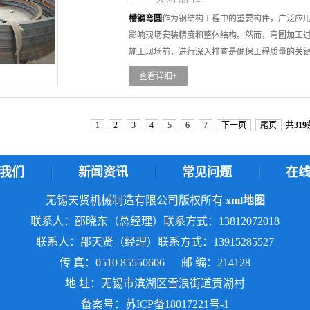
2026-05-14
槽钢弯圆
作为钢结构工程中的重要构件，广泛应
影响现场安装精度和整体结构。然而，弯圆加工
施工现场前，进行深入排查是确保工程质量的关
弯圆构件的核心参数是弧长、曲率半径和弦长。
查看详细+
圆弧，可采用分段测量法，确保每一段的曲率与
偏差将导致现场对接时无法合龙，造成返工和工
允许范围内。对于需要现场拼装的圆弧段，应进
1
2
3
4
5
6
7
下一页
尾页
共
319
面畸变。常见问题包括：翼缘外翻或内扣、腹板
降低构件的承载能力，甚至在使用中引发应力集
范。对于出现轻微畸变的部位，评估是否可校正
我们
新闻资讯
常见问题
在
工时，弯曲外侧受拉、内侧受压。若材料塑性不
无锡天贤机械制造有限公司版权所有
xml地图
难以发现，但在后续使用中可能扩展导致断裂。
对于厚壁槽钢或重要结构，进行声波探伤，确保
联系人：邵晓东（总经理）联系方式：13812072018
综上所述，槽钢弯圆离厂前的深入排查，是对加
联系人：邵天贤（经理）联系方式：13915285527
裂纹探伤、防腐维修、资料核对这五道关卡，将
传 真：0510 85550606 邮 编：214128
地 址：无锡市滨湖区雪浪街道贡湖村
备案号：
苏ICP备18017221号-1