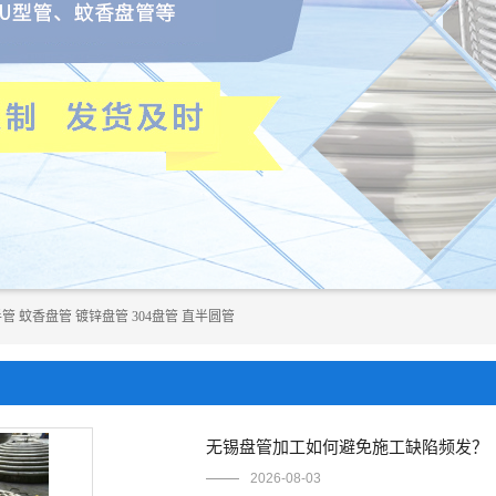
半管
蚊香盘管
镀锌盘管
304盘管
直半圆管
无锡盘管加工如何避免施工缺陷频发？
2026-08-03