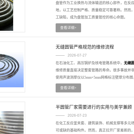
盘管作为工业换热与流体输送的核心部件，在反
地，以工艺控制严格、质量稳定可靠著称。然而
工缺陷，成为盘管加工质量管控的核心命题。
无锡厂家通常选用304、316L等牌号不锈钢，
查看详细+
标。入厂前还应对管径、壁厚、圆度进行检测，
或断裂。源头材料若存隐患，后续加工再精密也
壁变薄、开裂，或弯曲不足影响安装适配性。弯曲
无缝圆管严格规范的维修流程
等易变形材质，弯管时须使用芯棒或填充物，防
2026-07-27
失守。焊接缺陷是盘管失效的主要诱因之一。需
在石油化工、高压锅炉及核电管路系统中，
无缝
参数、焊后修磨焊缝，避免夹渣、气孔、未焊透
维修质量直接决定整套管路的寿命。很多事故并
应力，提升管材韧性与耐腐蚀能力。焊缝质量若不
使用声波测厚仪以5mm×5mm网格标注壁厚分
与气密性测试，模拟实际运行压力环境，排查渗
——打磨范围不足会导致裂纹端残留，运行中迅
查看详细+
面及内部裂纹。尺寸检测需涵盖管径、壁厚、弯
程执行。我们用坡口机加工，要求坡口面粗糙度Ra≤6
无锡盘管加工的质量口碑，建立在对每一道工序
面不得有油污、锈蚀或打磨过烧变色，否则重新
个环节的规范操作，都是将缺陷消灭在出厂之前
焊道厚度。严禁在风速＞2m/s或湿度＞60%的
半圆管厂家需要进行的实用与美学兼顾
+智能温控仪全程记录升降温速率，保温时间按壁厚
2026-07-23
没做。
在化工反应釜夹套、建筑装饰、机械支撑等多元
无缝圆管维修没有差不多——坡口角度差2°，焊接热输
可或缺的基础构件。然而，真正拉开厂家差距的