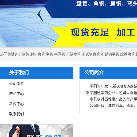
热门关键词：
​​​​​盘管
封头盘管
半管
半圆管
无缝盘管
不锈钢盘管
不锈钢半管
蚊香盘管
关于我们
公司简介
公司简介
半圆管厂家-无锡天贤机械制
钢半圆管等的企业，还可以根据
产品中心
本着以对高难度产品的生产半
新闻中心
公司宗旨：诚信为本，质量、
联系我们