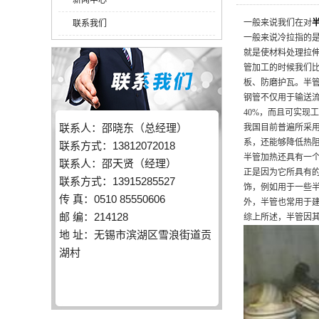
新闻中心
一般来说我们在对
联系我们
一般来说冷拉指的
就是使材料处理拉
管加工的时候我们
板、防磨护瓦。半
钢管不仅用于输送
40%，而且可实
联系人：邵晓东（总经理）
我国目前普遍所采
系，还能够降低热
联系方式：13812072018
半管加热还具有一
联系人：邵天贤（经理）
正是因为它所具有
联系方式：13915285527
饰，例如用于一些
传 真：0510 85550606
外，半管也常用于
邮 编：214128
综上所述，半管因
地 址：无锡市滨湖区雪浪街道贡
湖村