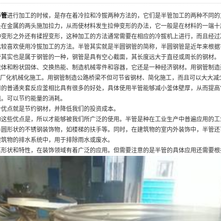
半管
进行加工的时候，是存在着冷拉和冷拔两种方法的，它们是半管加工的两种不同的
是在金属的两头施加拉力，从而使材料发生拉伸变形的办法，它一般是在材料的一端十
伸变形之外还有揉捏变形，这种加工的方法通常需要在相应的冷拔机上进行，而且经过
比较喜欢使用冷拔加工的方法。半管其实就是半圆钢管的简称，半圆钢管是近年来根据
管其实也是属于钢管的一种，钢管是具有空心截面，其长度远大于直径或周长的钢材。
流体和粉状固体、交换热能、制造机械零件和容器，它还是一种经济钢材。用钢管制造
现工厂化机械化施工。用钢管制造公路桥梁不但可节省钢材、简化施工，而且可以大大
用的普通夹套反应釜相比具有很多的好处，具体使用半管能够减小釜体壁厚，从而提高
阻。可以节约能量的消耗。
个优点就是节约钢材，并降低我们的投资成本。
的这些优点是，所以才能够被我们所广泛的使用。半管是种在工业生产中普遍应用的工
半圆形状的不锈钢装饰物，如楼梯的扶手等。同时，在建筑物的室内外装饰中，半管还
建筑物的排水系统中，用于排除雨水或废水。
其形状和特性，在装饰领域有着广泛的应用。但需要注意的是半管的具体应用还需要根