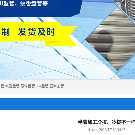
半管
蚊香盘管
镀锌盘管
304盘管
直半圆管
半管加工冷拉、冷拔不一
时间：2026/5/7 10:34:25