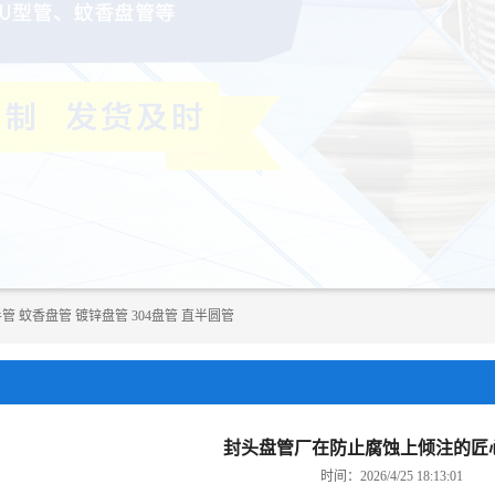
半管
蚊香盘管
镀锌盘管
304盘管
直半圆管
封头盘管厂在防止腐蚀上倾注的匠
时间：2026/4/25 18:13:01