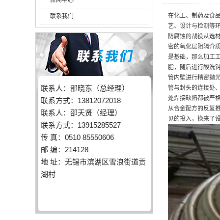
新闻中心
在化工、制药及食
联系我们
艺、设计与检测等
防腐蚀的战役从选
密的氧化层阻隔介
是基础，那么加工
脂，随后进行酸洗
管内壁进行精密抛光
联系人：邵晓东（总经理）
管与封头的连接处
处焊接缺陷都被严
联系方式：13812072018
从合金配方的反复
联系人：邵天贤（经理）
见的投入，换来了
联系方式：13915285527
传 真：0510 85550606
邮 编：214128
地 址：无锡市滨湖区雪浪街道贡
湖村