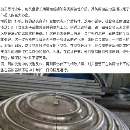
品加工等行业中，封头盘管长期浸泡或接触各类腐蚀性介质，其防腐蚀能力直接决定了
环节投入的巨大心血。
材阶段就已打响。好的封头盘管厂会根据客户介质特性，选用不锈钢、钛合金或耐蚀合
质渗透；对于含氯离子或酸碱交替的复杂工况，则通过调整铬、镍、钼等合金元素含量
工艺则是决定防腐成败的关键。厂家在表面处理上有着一套严格的流程：新制成的盘管
钝化处理。这一过程能在盘管表面生成一层致密的钝化膜，如同给金属穿上一层隐形的
，消微小划痕，防止物料残留引发垢下腐蚀。在腐蚀环境下，还会覆盖环氧树脂或PT
、支撑件的缝隙往往是腐蚀的起点。因此，在设计环节，他们坚持圆滑过渡原则，避免
格筛查，确保防护体系不留死角。
推演，到酸洗池中的浸泡反应，再到探伤仪下的细致扫描，封头盘管厂在防腐蚀上下的
设备在强酸强碱环境中十年如一日的稳定运行。