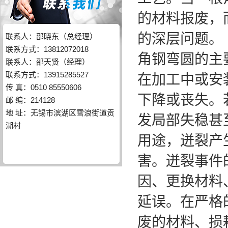
的材料报废，
的深层问题。
联系人：邵晓东（总经理）
联系方式：13812072018
角钢弯圆的主
联系人：邵天贤（经理）
联系方式：13915285527
在加工中或安
传 真：0510 85550606
下降或丧失。
邮 编：214128
地 址：无锡市滨湖区雪浪街道贡
发局部失稳甚
湖村
用途，迸裂产
害。迸裂事件
因、更换材料
延误。在严格
废的材料、损