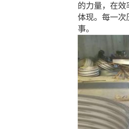
的力量，在效
体现。每一次
事。