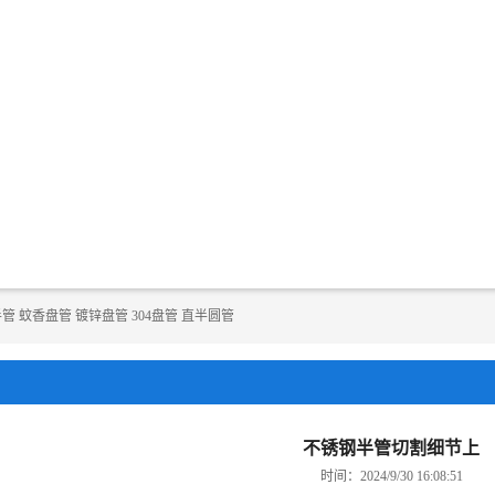
半管
蚊香盘管
镀锌盘管
304盘管
直半圆管
不锈钢半管切割细节上
时间：2024/9/30 16:08:51