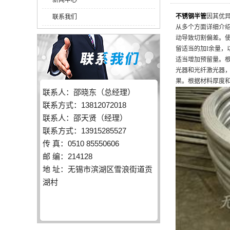
新闻中心
不锈钢半管
因其优
联系我们
从多个方面详细介
动导致切割偏差。使
留适当的加I余量
适当增加预留量。根
光器和光纤激光器
果。根据材料厚度
联系人：邵晓东（总经理）
联系方式：13812072018
联系人：邵天贤（经理）
联系方式：13915285527
传 真：0510 85550606
邮 编：214128
地 址：无锡市滨湖区雪浪街道贡
湖村