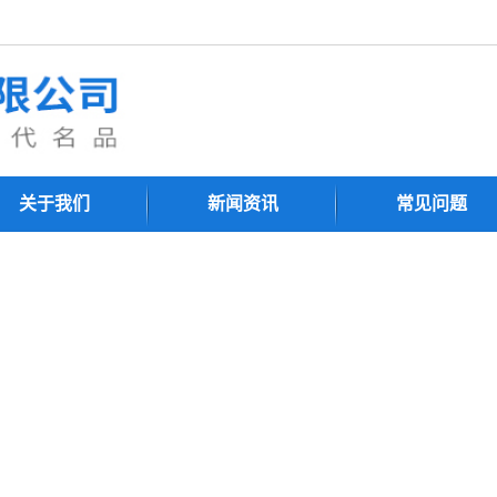
关于我们
新闻资讯
常见问题