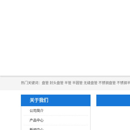
热门关键词：
​​​​​盘管
封头盘管
半管
半圆管
无缝盘管
不锈钢盘管
不锈钢
关于我们
公司简介
产品中心