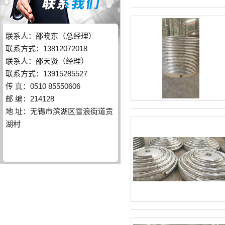
联系人：邵晓东（总经理）
联系方式：13812072018
联系人：邵天贤（经理）
联系方式：13915285527
传 真：0510 85550606
邮 编：214128
地 址：无锡市滨湖区雪浪街道贡
湖村