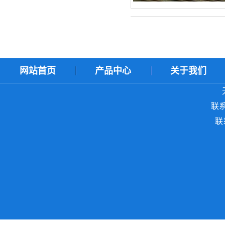
网站首页
产品中心
关于我们
ＸＭＬ地图
联系
联